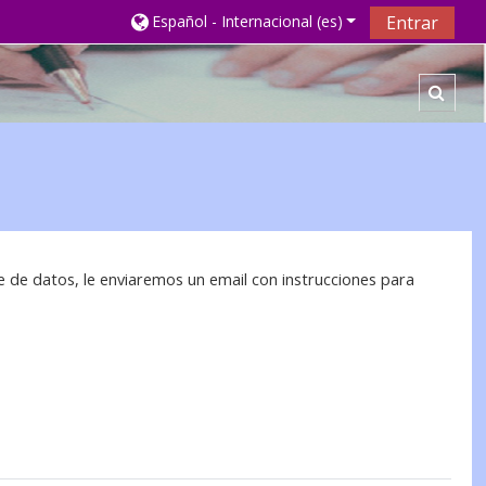
Español - Internacional ‎(es)‎
Entrar
Selec
e de datos, le enviaremos un email con instrucciones para